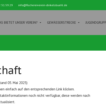
2 51 59 29
info@fischereiverein-dinkelsbuehl.de
S BIETET UNSER VEREIN?
GEWÄSSERSTRECKE
JUGENDGRUP
chaft
tand 05. Mai 2025)
en einfach auf den entsprechenden Link klicken.
aktinformationen noch nicht verfügbar, diese werden nach
ualisiert.