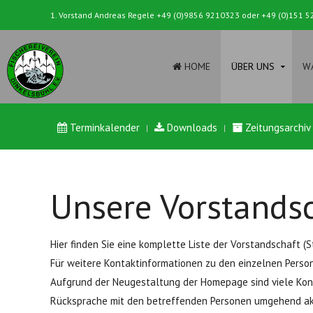
1. Vorstand Andreas Regele
+49 (0)9856 9210323
oder
+49 (0)151 5
HOME
ÜBER UNS
WA
Terminkalender
Downloads
Zeitungsarchiv
Unsere Vorstands
Hier finden Sie eine komplette Liste der Vorstandschaft (S
Für weitere Kontaktinformationen zu den einzelnen Person
Aufgrund der Neugestaltung der Homepage sind viele Kont
Rücksprache mit den betreffenden Personen umgehend akt